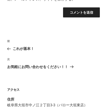
投
前
前
稿
の
これが基本！
ナ
投
ビ
稿
次
次
ゲ
の
お気軽にお問い合わせをください！！
投
ー
稿
シ
ョ
アクセス
ン
住所
岐阜県大垣市中ノ江２丁目3-3（バロー大垣東店）