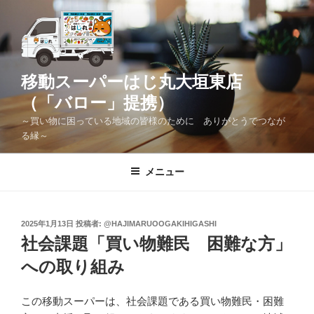
コ
ン
テ
ン
ツ
移動スーパーはじ丸大垣東店
へ
（「バロー」提携）
ス
～買い物に困っている地域の皆様のために ありがとうでつなが
キ
る縁～
ッ
プ
メニュー
投
2025年1月13日
投稿者:
@HAJIMARUOOGAKIHIGASHI
稿
社会課題「買い物難民 困難な方」
日:
への取り組み
この移動スーパーは、社会課題である買い物難民・困難